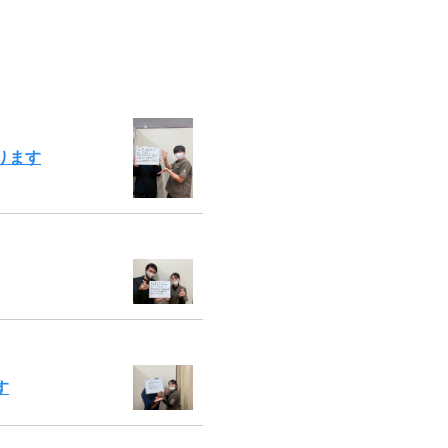
ります
す