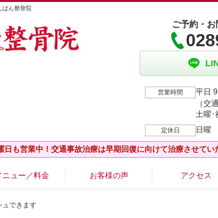
んばん整骨院
ご予約・お
028
L
平日 9
営業時間
（交通
土曜･祝
日曜
定休日
水曜日も営業中！交通事故治療は早期回復に向けて治療させてい
メニュー／料金
お客様の声
アクセス
シュできます